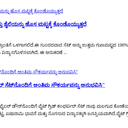
 ಶೈಲಿಯನ್ನು ಹೊಸ ಮಟ್ಟಕ್ಕೆ ಕೊಂಡೊಯ್ಯುತ್ತದೆ
ಗೆ ಕ್ರಾಂತಿಗೆ ಒಳಗಾಗಲಿದೆ.ಈ ಸುಂದರವಾದ ಸೆಟ್ ಅನ್ನು ಉತ್ತಮ ಗುಣಮಟ್ಟದ 100% 
 ವಿನ್ಯಾಸಗೊಳಿಸಲಾಗಿದೆ, ಈ ಅನುಕರಣೆ ...
ಟರ್ ಸೆಟ್‌ನೊಂದಿಗೆ ಅಂತಿಮ ಸೌಕರ್ಯವನ್ನು ಅನುಭವಿಸಿ"
ೈಕ್ರೋಫೈಬರ್ ಡೌನ್‌ನೊಂದಿಗೆ ವೈಟ್ ಗ್ರಿಡ್ ಕಂಫರ್ಟರ್ ಸೆಟ್ ನಾವು ಮಲಗುವ ಕೋಣೆ
 ಐಷಾರಾಮಿ ಭಾವನೆ ಮತ್ತು ಸೊಗಸಾದ ವಿನ್ಯಾಸಕ್ಕಾಗಿ ಜನಪ್ರಿಯವಾಗಿದೆ.ವೈಟ್ ಗ್ರ