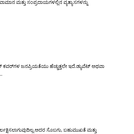
ಹವಾಮಾನ ಮತ್ತು ಸಂಪ್ರದಾಯಗಳಲ್ಲಿನ ವ್ಯತ್ಯಾಸಗಳನ್ನು
ಟ್ ಕವರ್‌ಗಳ ಜನಪ್ರಿಯತೆಯು ಹೆಚ್ಚುತ್ತಲೇ ಇದೆ.ಡ್ಯುವೆಟ್ ಅಥವಾ
..
 ನಿರ್ಲಕ್ಷಿಸಲಾಗುವುದಿಲ್ಲ.ಅದರ ಸೊಬಗು, ಬಹುಮುಖತೆ ಮತ್ತು