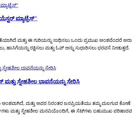
ೆಸ್ಟರ್ ಮ್ಯಾಟ್ರೆಸ್"
ಯತೆಯಾಗಿದೆ ಮತ್ತು ಈ ಗುರಿಯನ್ನು ಸಾಧಿಸಲು ಒಂದು ಪ್ರಮುಖ ಅಂಶವೆಂದರೆ ಆರಾಮದಾಯ
ಲು, ಹಾಸಿಗೆಯನ್ನು ರಕ್ಷಿಸಲು ಮತ್ತು ಓವ್ ಅನ್ನು ಸುಧಾರಿಸಲು ಭರವಸೆ ನೀಡುತ್ತದೆ.
ೆಸ್ ಮತ್ತು ಸ್ನೇಹಶೀಲ ಭಾವನೆಯನ್ನು ಸೇರಿಸಿ
ರಮುಖ ಅಂಶವಾಗಿದೆ, ಮತ್ತು ಅವರ ನಿರಂತರ ಜನಪ್ರಿಯತೆಯು ತಮ್ಮ ಮಲಗುವ ಕೋಣೆ ಸ
್ನ್‌ಗಳು ಮತ್ತು ಸ್ನೇಹಶೀಲ ಮನವಿಯೊಂದಿಗೆ, ಈ ಸೆಟ್‌ಗಳು ಬಹುಮುಖ ಪರಿಹಾರವನ್