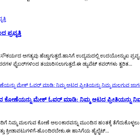
ಪ್ರವೃತ್ತಿ
ತು ಸೌಕರ್ಯದ ಅಗತ್ಯವು ಹೆಚ್ಚಾಗುತ್ತದೆ.ಹಾಸಿಗೆ ಉದ್ಯಮದಲ್ಲಿ ಉದಯೋನ್ಮುಖ ಪ್ರವೃತ
ದರಗಳ ಫೈಬರ್‌ಗಳಿಂದ ತಯಾರಿಸಲಾಗುತ್ತದೆ.ಈ ಡ್ಯುವೆಟ್ ಕವರ್‌ಗಳು ತ್ವರಿತ...
ವ ಕೋಣೆಯನ್ನು ಮೇಕ್ ಓವರ್ ಮಾಡಿ: ನಿಮ್ಮ ಆಟದ ಪ್ರೀತಿಯನ್ನು ನಿಮ
ಟ್ನೊಂದಿಗೆ ನಿಮ್ಮ ಮಲಗುವ ಕೋಣೆ ಅಲಂಕಾರವನ್ನು ಮುಂದಿನ ಹಂತಕ್ಕೆ ತೆಗೆದುಕೊಳ್ಳಲ
್ತು ಕ್ರೀಡಾಪಟುಗಳಿಗೆ-ಹೊಂದಿರಬೇಕು.ಈ ಹಾಸಿಗೆಯ ಹೈಲೈಟ್...