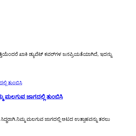
್ತಿಯೆಂದರೆ ಖಾಕಿ ಡ್ಯುವೆಟ್ ಕವರ್‌ಗಳ ಜನಪ್ರಿಯತೆಯಾಗಿದೆ, ಇದನ್ನು
್ಮ ಮಲಗುವ ಜಾಗದಲ್ಲಿ ತುಂಬಿಸಿ
ು ಸಿದ್ಧರಾಗಿ.ನಿಮ್ಮ ಮಲಗುವ ಜಾಗದಲ್ಲಿ ಆಟದ ಉತ್ಸಾಹವನ್ನು ತರಲು