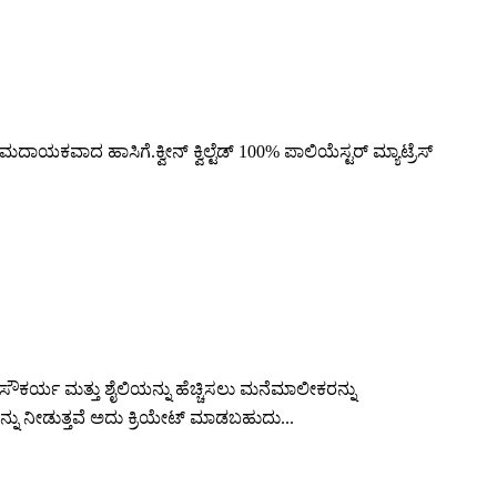
ಕವಾದ ಹಾಸಿಗೆ.ಕ್ವೀನ್ ಕ್ವಿಲ್ಟೆಡ್ 100% ಪಾಲಿಯೆಸ್ಟರ್ ಮ್ಯಾಟ್ರೆಸ್
ೌಕರ್ಯ ಮತ್ತು ಶೈಲಿಯನ್ನು ಹೆಚ್ಚಿಸಲು ಮನೆಮಾಲೀಕರನ್ನು
ನು ನೀಡುತ್ತವೆ ಅದು ಕ್ರಿಯೇಟ್ ಮಾಡಬಹುದು...